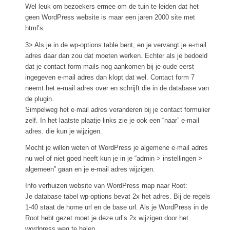
Wel leuk om bezoekers ermee om de tuin te leiden dat het
geen WordPress website is maar een jaren 2000 site met
html’s.
3> Als je in de wp-options table bent, en je vervangt je e-mail
adres daar dan zou dat moeten werken. Echter als je bedoeld
dat je contact form mails nog aankomen bij je oude eerst
ingegeven e-mail adres dan klopt dat wel. Contact form 7
neemt het e-mail adres over en schrijft die in de database van
de plugin.
Simpelweg het e-mail adres veranderen bij je contact formulier
zelf. In het laatste plaatje links zie je ook een “naar” e-mail
adres. die kun je wijzigen.
Mocht je willen weten of WordPress je algemene e-mail adres
nu wel of niet goed heeft kun je in je “admin > instellingen >
algemeen” gaan en je e-mail adres wijzigen.
Info verhuizen website van WordPress map naar Root:
Je database tabel wp-options bevat 2x het adres. Bij de regels
1-40 staat de home url en de base url. Als je WordPress in de
Root hebt gezet moet je deze url’s 2x wijzigen door het
wordpress weg te halen.