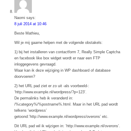
Naomi
says:
8 juli 2014 at 10:46
Beste Mathieu,
Wil je mij gaarne helpen met de volgende obstakels:
1) bij het installeren van contactform 7, Really Simple Captcha
en facebook like box widget wordt er naar een FTP
inloggegevens gevraagd.
Waar kan ik deze wijziging in WP dashboard of database
doorvoeren?
2) het URL pad ziet er zo uit -als voorbeeld-:
‘http://www.example.nl/wordpress/?p=123’.
De permalinks heb ik veranderd in:
/%category%/%postname%.html. Maar in het URL pad wordt
telkens ‘wordpress’
getoond:’http://www.example.nl/wordpress/overons’ etc.
Dit URL pad wil ik wijzigen in: ‘http://www.example.nl/overons’.