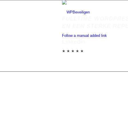
FULLTIME WORDPRES
EN EEN STERKE REP
Follow a manual added link
Linkedin
★ ★ ★ ★ ★