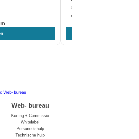
Basisbeveiliging (SolidWP PRO)
Gratis verhuizing
/m
€ 19,- p/
en
Aanvragen
to: Web- bureau
Web- bureau
Korting + Commissie
Whitelabel
Personeelshulp
Technische hulp