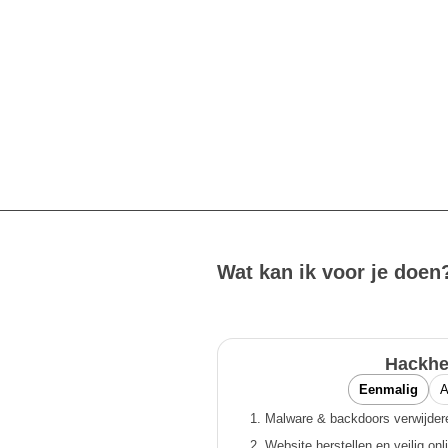
Wat kan ik voor je doen
Hackhe
Eenmalig
A
Malware & backdoors verwijder
Website herstellen en veilig onl