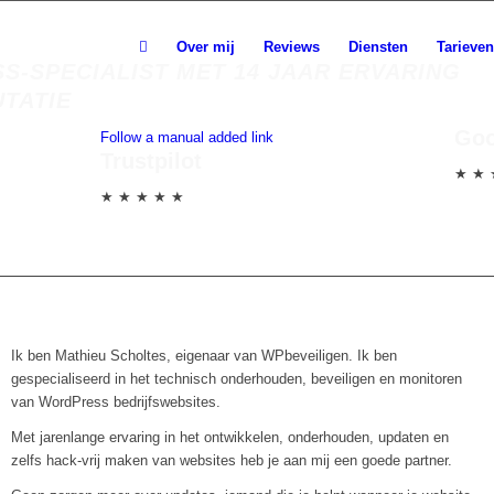
Over mij
Reviews
Diensten
Tarieven
S-SPECIALIST MET 14 JAAR ERVARING
UTATIE
Goo
Follow a manual added link
Trustpilot
★ ★ 
★ ★ ★ ★ ★
Ik ben Mathieu Scholtes, eigenaar van WPbeveiligen. Ik ben
gespecialiseerd in het technisch onderhouden, beveiligen en monitoren
van WordPress bedrijfswebsites.
Met jarenlange ervaring in het ontwikkelen, onderhouden, updaten en
zelfs hack-vrij maken van websites heb je aan mij een goede partner.