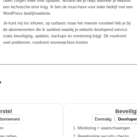
Geen zorgen meer over updates, iemand die je helpt wanneer je website
een technische error krijg. Ik ben de must-have voor ieder bedrijf met een
WordPress bedrijfswebsite.
Je kunt mij los inhuren, op uurbasis maar het meeste voordeel heb je bij
de abonnementen die ik aanbied waarbij je website doorlopend service
zoals beveiliging, updates, backups en monitoring krijgt. Dit voorkomt
veel problemen, voorkomt onverwachtse kosten.
?
rstel
Beveilig
bonnement
Eenmalig
Doorlopen
en
Monitoring + waarschuwingen
ine zetten
Regelmatige security checks