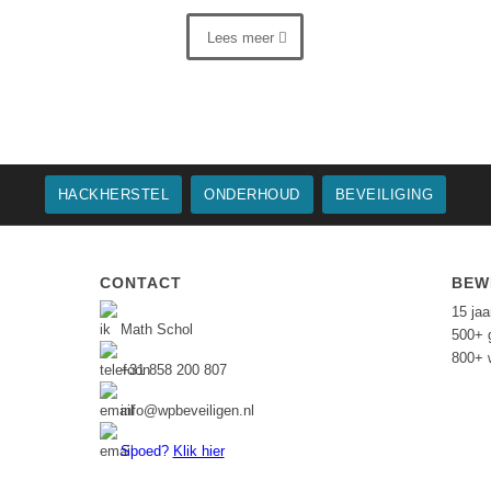
Lees meer
HACKHERSTEL
ONDERHOUD
BEVEILIGING
CONTACT
BEW
15 ja
Math Schol
500+ 
800+ 
+31 858 200 807
info@wpbeveiligen.nl
Spoed?
Klik hier