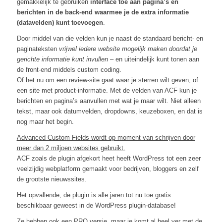
gemakkelijk te gebruiken
interface toe aan pagina’s en
berichten in de back-end waarmee je de extra informatie
(datavelden) kunt toevoegen
.
Door middel van die velden kun je naast de standaard bericht- en
paginateksten
vrijwel iedere website mogelijk maken doordat je
gerichte informatie kunt invullen
– en uiteindelijk kunt tonen aan
de front-end middels custom coding.
Of het nu om een review-site gaat waar je sterren wilt geven, of
een site met product-informatie. Met de velden van ACF kun je
berichten en pagina’s aanvullen met wat je maar wilt. Niet alleen
tekst, maar ook datumvelden, dropdowns, keuzeboxen, en dat is
nog maar het begin.
Advanced Custom Fields wordt op moment van schrijven door
meer dan 2 miljoen websites gebruikt.
ACF zoals de plugin afgekort heet heeft WordPress tot een zeer
veelzijdig webplatform gemaakt voor bedrijven, bloggers en zelf
de grootste nieuwssites.
Het opvallende, de plugin is alle jaren tot nu toe gratis
beschikbaar geweest in de WordPress plugin-database!
Ze hebben ook een PRO versie, maar je komt al heel ver met de