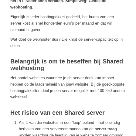
het in t’ Nederlands vertalen. Simpelweg: Gedeelde
webhosting.
Eigenlijk is ieder hostingpakket gedeeld, het huren van een
server kost al snel honderden euro’s per maand en dat wil
niemand uitgeven.
Wat doet de webhoster dus? Die knipt de server-capaciteit op in
delen.
Belangrijk is om te beseffen bij Shared
webhosting
Het aantal websites waarmee je de server deelt kan impact
hebben op de laadsnelheid van jouw website. Bij de goedkoopste
hostingpakketten deel je een server mogelijk met 100-250 andere
websites!
Het risico van een Shared server
Als 1 van die websites in een “loop” beland – het oneindig
herhalen van een servercommando kan de
server traag
worden waardoor de laadtijd van je website zomaar omhoog