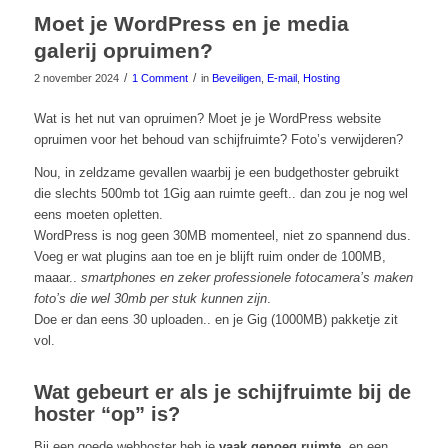
Moet je WordPress en je media
galerij opruimen?
/
/
2 november 2024
1 Comment
in
Beveiligen
,
E-mail
,
Hosting
Wat is het nut van opruimen? Moet je je WordPress website
opruimen voor het behoud van schijfruimte? Foto’s verwijderen?
Nou, in zeldzame gevallen waarbij je een budgethoster gebruikt
die slechts 500mb tot 1Gig aan ruimte geeft.. dan zou je nog wel
eens moeten opletten.
WordPress is nog geen 30MB momenteel, niet zo spannend dus.
Voeg er wat plugins aan toe en je blijft ruim onder de 100MB,
maaar..
smartphones en zeker professionele fotocamera’s maken
foto’s die wel 30mb per stuk kunnen zijn
.
Doe er dan eens 30 uploaden.. en je Gig (1000MB) pakketje zit
vol.
Wat gebeurt er als je schijfruimte bij de
hoster “op” is?
Bij een goede webhoster heb je
vaak genoeg ruimte
, en een