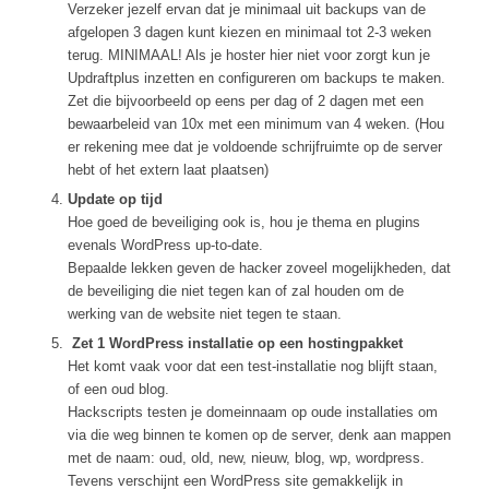
Verzeker jezelf ervan dat je minimaal uit backups van de
afgelopen 3 dagen kunt kiezen en minimaal tot 2-3 weken
terug. MINIMAAL! Als je hoster hier niet voor zorgt kun je
Updraftplus inzetten en configureren om backups te maken.
Zet die bijvoorbeeld op eens per dag of 2 dagen met een
bewaarbeleid van 10x met een minimum van 4 weken. (Hou
er rekening mee dat je voldoende schrijfruimte op de server
hebt of het extern laat plaatsen)
Update op tijd
Hoe goed de beveiliging ook is, hou je thema en plugins
evenals WordPress up-to-date.
Bepaalde lekken geven de hacker zoveel mogelijkheden, dat
de beveiliging die niet tegen kan of zal houden om de
werking van de website niet tegen te staan.
Zet 1 WordPress installatie op een hostingpakket
Het komt vaak voor dat een test-installatie nog blijft staan,
of een oud blog.
Hackscripts testen je domeinnaam op oude installaties om
via die weg binnen te komen op de server, denk aan mappen
met de naam: oud, old, new, nieuw, blog, wp, wordpress.
Tevens verschijnt een WordPress site gemakkelijk in