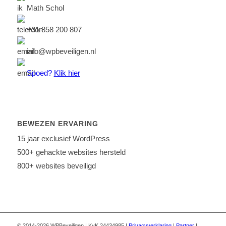
Math Schol
+31 858 200 807
info@wpbeveiligen.nl
Spoed?
Klik hier
BEWEZEN ERVARING
15 jaar exclusief WordPress
500+ gehackte websites hersteld
800+ websites beveiligd
© 2014-2026 WPBeveiligen | KvK 24434985 |
Privacyverklaring
|
Partner
|