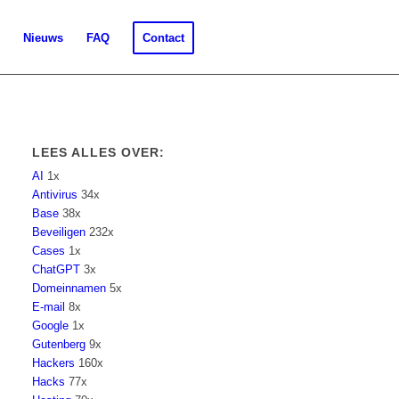
Nieuws
FAQ
Contact
LEES ALLES OVER:
AI
1x
Antivirus
34x
Base
38x
Beveiligen
232x
Cases
1x
ChatGPT
3x
Domeinnamen
5x
E-mail
8x
Google
1x
Gutenberg
9x
Hackers
160x
Hacks
77x