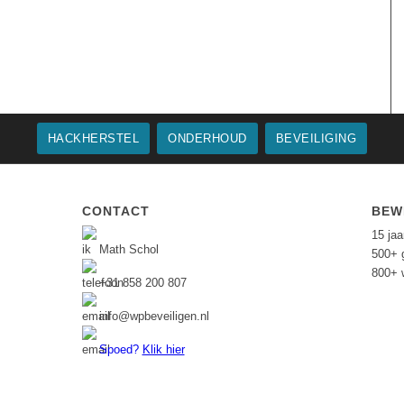
HACKHERSTEL
ONDERHOUD
BEVEILIGING
CONTACT
BEW
15 ja
Math Schol
500+ 
800+ 
+31 858 200 807
info@wpbeveiligen.nl
Spoed?
Klik hier