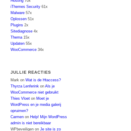
Hosting
70x
iThemes Security
61x
Malware
57x
Oplossen
51x
Plugins
2x
Sitediagnose
4x
Thema
15x
Updaten
55x
WooCommerce
34x
JULLIE REACTIES
Mark
on
Wat is de Htaccess?
Thyrza Lenferink
on
Als je
WooCommerce niet gebruikt
Thies Vloet
on
Moet je
WordPress en je media galerij
opruimen?
Carmen
on
Help! Mijn WordPress
admin is niet bereikbaar
WPbeveiligen
on
Je site is zo