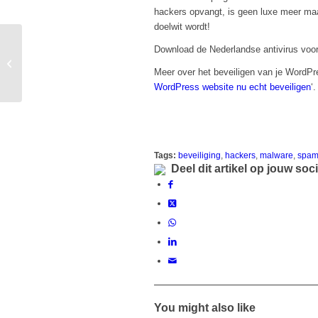
hackers opvangt, is geen luxe meer ma
doelwit wordt!
Interview: De
Download de Nederlandse antivirus voo
verbeterde iThemes
Meer over het beveiligen van je WordPres
Security PRO NL
WordPress website nu echt beveiligen
‘.
Tags:
beveiliging
,
hackers
,
malware
,
spa
Deel dit artikel op jouw soc
You might also like