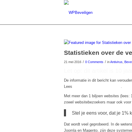
Statistieken over de v
/
/
21 mei 2016
0 Comments
in
Antivirus
,
Bevei
Let op: dit artikel is 10 ja
De informatie in dit bericht kan verouder
Lees
hier onze nieuwste artikelen
.
Met meer dan 1 biljoen websites (lees: 
zowel websitebezoekers maar ook voor
Stel je eens voor, dat je 1% 
Dat wordt veel geprobeerd. In de weten
Joomla en Magento, zijn deze systemen