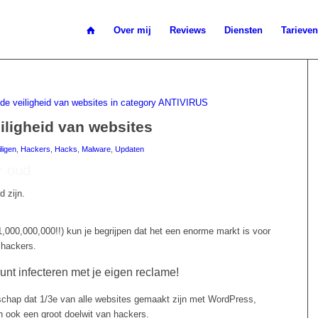
Over mij
Reviews
Diensten
Tarieven
eiligheid van websites
ligen
,
Hackers
,
Hacks
,
Malware
,
Updaten
ar oud
d zijn.
1,000,000,000!!) kun je begrijpen dat het een enorme markt is voor
 hackers.
kunt infecteren met je eigen reclame!
schap dat 1/3e van alle websites gemaakt zijn met WordPress,
 ook een groot doelwit van hackers.