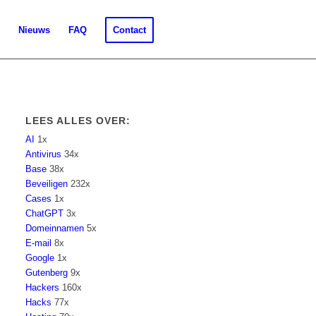
Nieuws
FAQ
Contact
LEES ALLES OVER:
AI
1x
Antivirus
34x
Base
38x
Beveiligen
232x
Cases
1x
ChatGPT
3x
Domeinnamen
5x
E-mail
8x
Google
1x
Gutenberg
9x
Hackers
160x
Hacks
77x