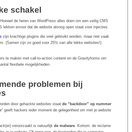
ke schakel
. Hoewel de heren van WordPress alles doen om een veilig CMS
S lekken ervoor dat de website alsnog open staat voor injecties.
s
zijn krachtige plugins die veel gebruikt worden, maar niet vaak
rs. (Samen zijn ze goed voor 25% van alle lekke websites!)
ers te maken met call-to-action content en de Gravityforms om
antal flexibele mogelijkheden.
mende problemen bij
es
worden door gehackte websites staat
de “backdoor” op nummer
eur” geeft hackers ieder moment de gelegenheid om met je website
k(er) veroorzaakt is natuurlijk
de malware
. Kortom: de reclame
nks in je website. Of erger nog, de bestanden die je computer