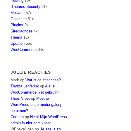
Hosting
70x
iThemes Security
61x
Malware
57x
Oplossen
51x
Plugins
2x
Sitediagnose
4x
Thema
15x
Updaten
55x
WooCommerce
34x
JULLIE REACTIES
Mark
op
Wat is de Htaccess?
Thyrza Lenferink
op
Als je
WooCommerce niet gebruikt
Thies Vloet
op
Moet je
WordPress en je media galerij
opruimen?
Carmen
op
Help! Mijn WordPress
admin is niet bereikbaar
WPbeveiligen
op
Je site is zo