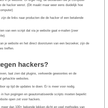
 de hacker wenst. (Dit maakt maar weer eens duidelijk hoe
computer)
t zijn de links naar producten die de hacker of een betalende
ien van een script dat via je website gaat e-mailen (zeer
ite).
van je website en het direct doorsturen van een bezoeker, zijn de
s treffen.
tegen hackers?
even, laat zien dat plugins, verkeerde gewoontes en de
tal gehackte websites.
door op tijd de updates te doen. Er is meer voor nodig.
in hun pogingen en geautomatiseerde scripts moeten beperkt
ebsite open zet voor hackers.
ie meer dan 100+ bekende lekken dicht en veel methodes van