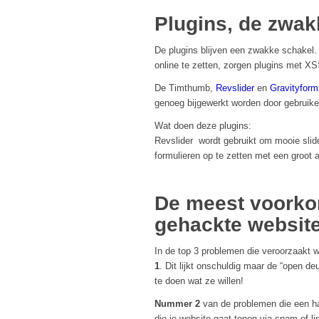
Plugins, de zwak
De plugins blijven een zwakke schakel
online te zetten, zorgen plugins met XS
De Timthumb,
Revslider
en
Gravityform
genoeg bijgewerkt worden door gebruike
Wat doen deze plugins:
Revslider wordt gebruikt om mooie slid
formulieren op te zetten met een groot a
De meest voorko
gehackte websit
In de top 3 problemen die veroorzaakt 
1
. Dit lijkt onschuldig maar de “open d
te doen wat ze willen!
Nummer 2
van de problemen die een hac
die je website gaat tonen via spam of li