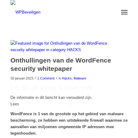
Onthullingen van de WordFence
security whitepaper
/
/
30 januari 2023
1 Comment
in
Hacks
,
Malware
Let op: dit artikel is 3 jaar oud
De informatie in dit bericht kan verouderd zijn.
Lees
hier onze nieuwste artikelen
.
WordFence is 1 van de grootste op het gebied van malware
bescherming, ze hebben een uitstekende firewall waarmee ze
aanvallen van miljoenen ongewenste IP adressen mee
tegenhouden.