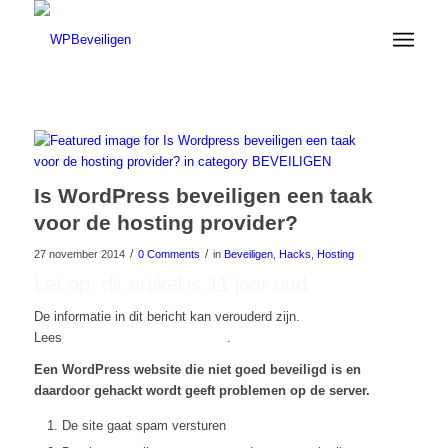
Is WordPress beveiligen een taak
voor de hosting provider?
/
/
27 november 2014
0 Comments
in
Beveiligen
,
Hacks
,
Hosting
Let op: dit artikel is 11 jaar oud
De informatie in dit bericht kan verouderd zijn.
Lees
hier onze nieuwste artikelen
.
Een WordPress website die niet goed beveiligd is en
daardoor gehackt wordt geeft problemen op de server.
De site gaat spam versturen