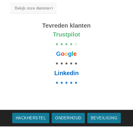
Bekijk onze diensten
Tevreden klanten
Trustpilot
★ ★ ★ ★ ☆
G
o
o
g
l
e
★ ★ ★ ★ ★
Linkedin
★ ★ ★ ★ ★
HACKHERSTEL
ONDERHOUD
BEVEILIGING